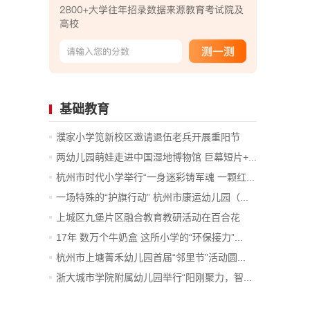
基础教育
濮家小学笕新校区邀请退伍老兵开展重阳节
主...
两幼儿园萌娃走进中国湿地博物馆 巨幕短片+...
杭州市时代小学举行“一身迷彩铸军魂 一颗红...
一场特殊的“护旗行动” 杭州市康运幼儿园（...
上城区九堡片区融合教育教研活动在百合花
幼...
17年 数万个牛奶盒 这所小学的“环保接力”...
杭州市上塘菁禾幼儿园首届“邻里节”活动圆...
浙大城市学院附属幼儿园举行“阳刚聚力，智...