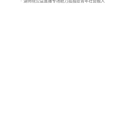
创...
湖师院公益直播专场助力孤独症青年社会融入