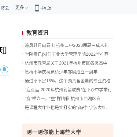
更多
财会
手机端
教育资讯
追风赶月向春山 杭州二中2023届高三成人礼
知
暨...
学院资讯|浙江工业大学管理学院2022年推荐
免...
杭州市教育局关于2021年杭州市区各类高中
招...
笕桥小学庆祝笕桥少年邮局成立一周年
通过率不足15%，这个颇具含金量的专业资格
考...
“迎亚运·2020年杭州射箭联赛”在下沙中学举行
“疫”样六一，“童”样精彩 杭州市西湖区自...
是课程大作业也是实打实的“商战” 宁波大红...