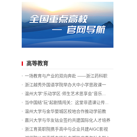
高等教育
一场教育与产业的双向奔赴 ——浙江药科职
业...
浙江越秀外国语学院举办大中小学思政课一
体...
温州大学“乐动学区·师生艺术思享会”音乐...
当中国结“玩”起剧情闯关：这堂非遗课让传...
温州大学与金华婺城区校地合作推动学前教
育...
嘉兴大学与华友钴业签约共建国际化人才培养
项目
浙江育英职院携手高中与企业共建AIGC影视