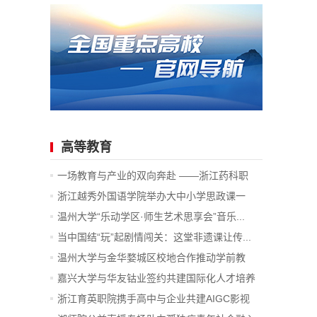
高等教育
一场教育与产业的双向奔赴 ——浙江药科职
业...
浙江越秀外国语学院举办大中小学思政课一
体...
温州大学“乐动学区·师生艺术思享会”音乐...
当中国结“玩”起剧情闯关：这堂非遗课让传...
温州大学与金华婺城区校地合作推动学前教
育...
嘉兴大学与华友钴业签约共建国际化人才培养
项目
浙江育英职院携手高中与企业共建AIGC影视