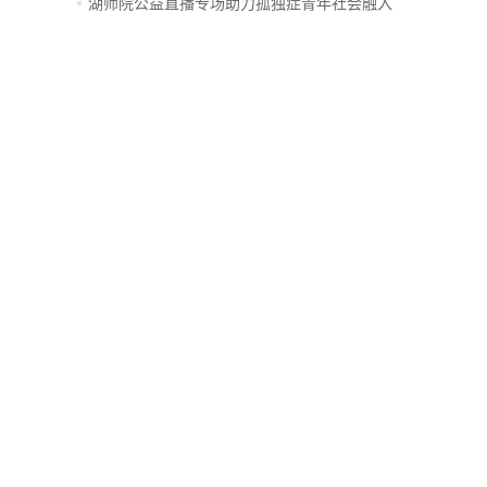
创...
湖师院公益直播专场助力孤独症青年社会融入