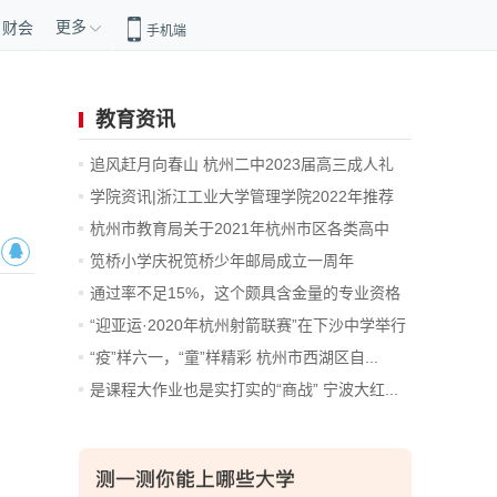
更多
财会
手机端
教育资讯
追风赶月向春山 杭州二中2023届高三成人礼
暨...
学院资讯|浙江工业大学管理学院2022年推荐
免...
杭州市教育局关于2021年杭州市区各类高中
招...
笕桥小学庆祝笕桥少年邮局成立一周年
通过率不足15%，这个颇具含金量的专业资格
考...
“迎亚运·2020年杭州射箭联赛”在下沙中学举行
“疫”样六一，“童”样精彩 杭州市西湖区自...
是课程大作业也是实打实的“商战” 宁波大红...