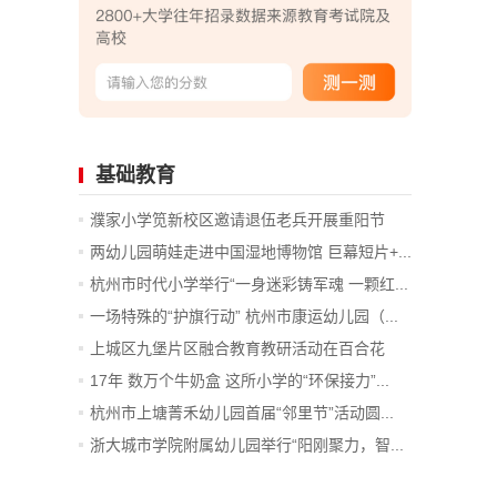
基础教育
濮家小学笕新校区邀请退伍老兵开展重阳节
主...
两幼儿园萌娃走进中国湿地博物馆 巨幕短片+...
杭州市时代小学举行“一身迷彩铸军魂 一颗红...
一场特殊的“护旗行动” 杭州市康运幼儿园（...
上城区九堡片区融合教育教研活动在百合花
幼...
17年 数万个牛奶盒 这所小学的“环保接力”...
杭州市上塘菁禾幼儿园首届“邻里节”活动圆...
浙大城市学院附属幼儿园举行“阳刚聚力，智...