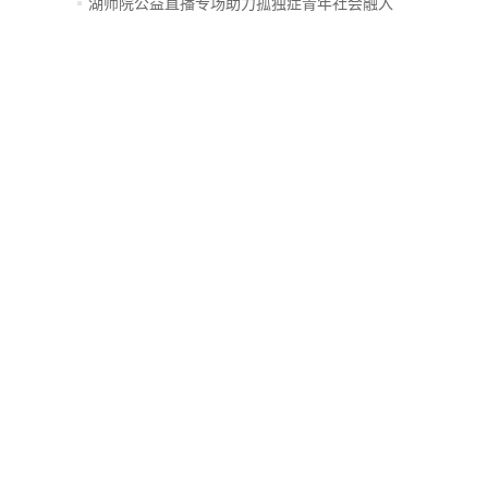
创...
湖师院公益直播专场助力孤独症青年社会融入