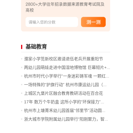
基础教育
濮家小学笕新校区邀请退伍老兵开展重阳节
主...
两幼儿园萌娃走进中国湿地博物馆 巨幕短片+...
杭州市时代小学举行“一身迷彩铸军魂 一颗红...
一场特殊的“护旗行动” 杭州市康运幼儿园（...
上城区九堡片区融合教育教研活动在百合花
幼...
17年 数万个牛奶盒 这所小学的“环保接力”...
杭州市上塘菁禾幼儿园首届“邻里节”活动圆...
浙大城市学院附属幼儿园举行“阳刚聚力，智...