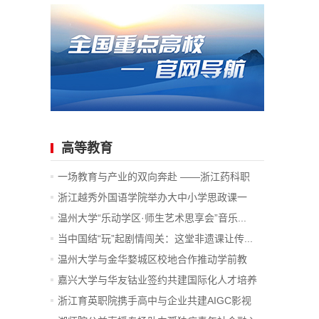
高等教育
一场教育与产业的双向奔赴 ——浙江药科职
业...
浙江越秀外国语学院举办大中小学思政课一
体...
温州大学“乐动学区·师生艺术思享会”音乐...
当中国结“玩”起剧情闯关：这堂非遗课让传...
温州大学与金华婺城区校地合作推动学前教
育...
嘉兴大学与华友钴业签约共建国际化人才培养
项目
浙江育英职院携手高中与企业共建AIGC影视