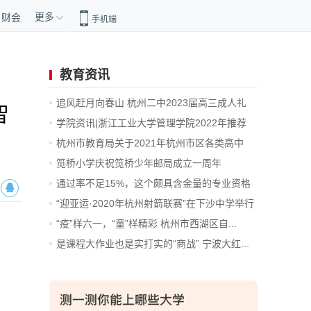
更多
财会
手机端
教育资讯
追风赶月向春山 杭州二中2023届高三成人礼
智
暨...
学院资讯|浙江工业大学管理学院2022年推荐
免...
杭州市教育局关于2021年杭州市区各类高中
招...
笕桥小学庆祝笕桥少年邮局成立一周年
通过率不足15%，这个颇具含金量的专业资格
考...
“迎亚运·2020年杭州射箭联赛”在下沙中学举行
“疫”样六一，“童”样精彩 杭州市西湖区自...
是课程大作业也是实打实的“商战” 宁波大红...